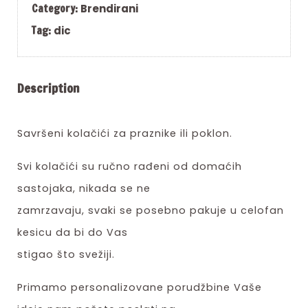
Category:
Brendirani
Tag:
dic
Description
Savršeni kolačići za praznike ili poklon.
Svi kolačići su ručno rađeni od domaćih
sastojaka, nikada se ne
zamrzavaju, svaki se posebno pakuje u celofan
kesicu da bi do Vas
stigao što svežiji.
Primamo personalizovane porudžbine Vaše