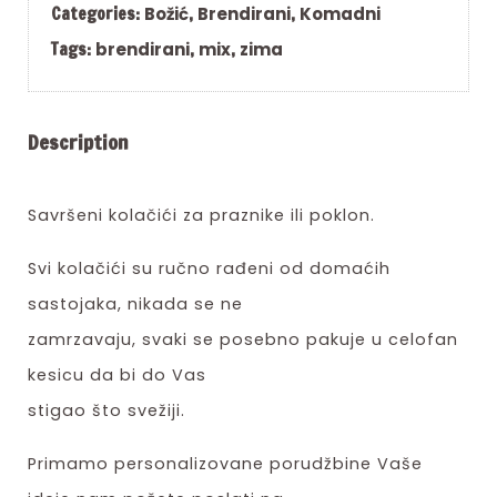
Categories:
Božić
,
Brendirani
,
Komadni
Tags:
brendirani
,
mix
,
zima
Description
Savršeni kolačići za praznike ili poklon.
Svi kolačići su ručno rađeni od domaćih
sastojaka, nikada se ne
zamrzavaju, svaki se posebno pakuje u celofan
kesicu da bi do Vas
stigao što svežiji.
Primamo personalizovane porudžbine Vaše