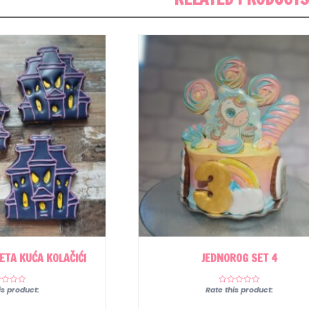
TA KUĆA KOLAČIĆI
JEDNOROG SET 4
is product:
Rate this product: