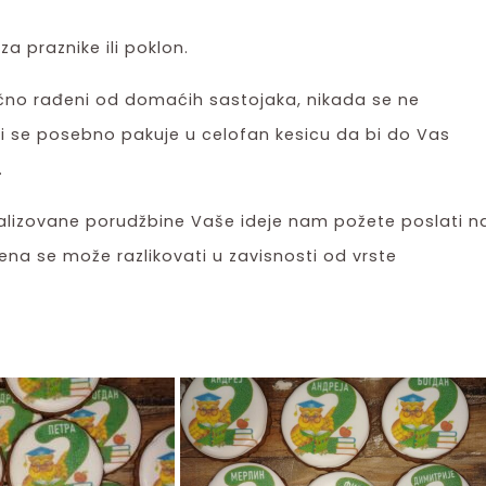
za praznike ili poklon.
ručno rađeni od domaćih sastojaka, nikada se ne
i se posebno pakuje u celofan kesicu da bi do Vas
.
lizovane porudžbine Vaše ideje nam požete poslati n
ena se može razlikovati u zavisnosti od vrste