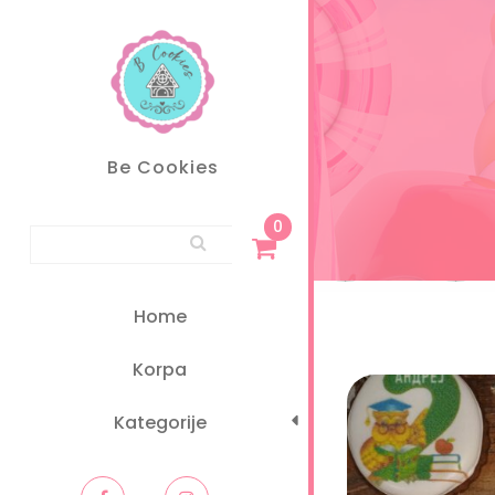
Skip
to
content
Be Cookies
0
Search for:
Home
Korpa
Kategorije