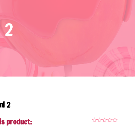
 2
i 2
is product: