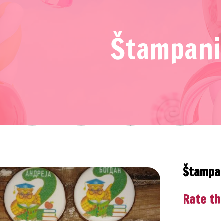
Štampani
Štampan
Rate th