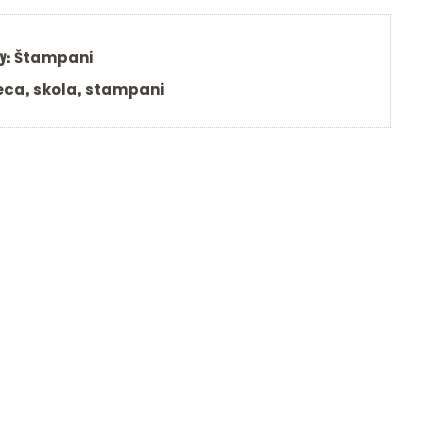
y:
Štampani
eca
,
skola
,
stampani