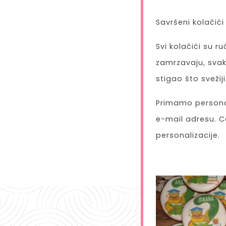
Savršeni kolačići 
Svi kolačići su 
zamrzavaju, svak
stigao što svežiji
Primamo persona
e-mail adresu. C
personalizacije.