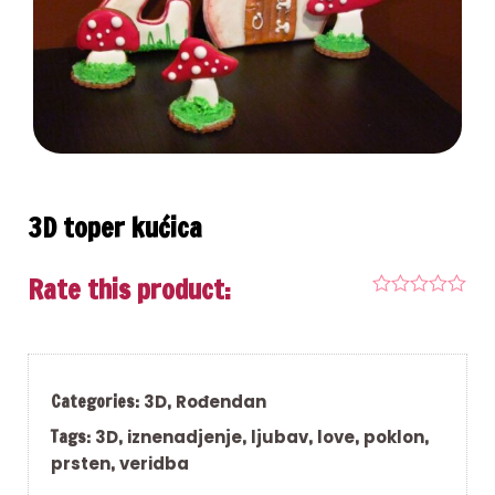
3D toper kućica
Rate this product:
Categories:
3D
,
Rođendan
Tags:
3D
,
iznenadjenje
,
ljubav
,
love
,
poklon
,
prsten
,
veridba