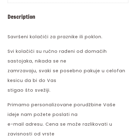
Description
Savršeni kolačići za praznike ili poklon.
Svi kolačići su ručno rađeni od domaćih
sastojaka, nikada se ne
zamrzavaju, svaki se posebno pakuje u celofan
kesicu da bi do Vas
stigao što svežiji.
Primamo personalizovane porudžbine Vaše
ideje nam požete poslati na
e-mail adresu. Cena se može razlikovati u
zavisnosti od vrste